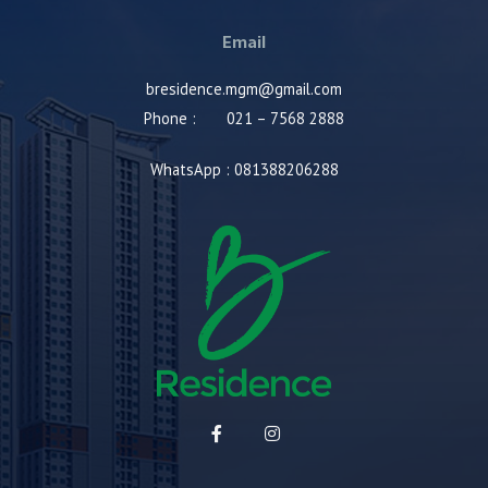
Email
bresidence.mgm@gmail.com
Phone : 021 – 7568 2888
WhatsApp : 081388206288